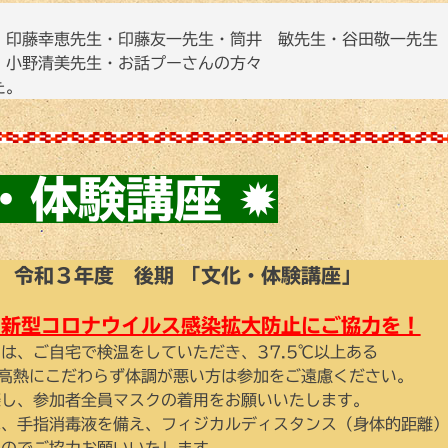
・印藤幸恵先生・印藤友一先生・筒井 敏先生・谷田敬一先生
・小野清美先生・お話プーさんの方々
た。
・体験講座
✹
令和３年度 後期 「文化・体験講座」
き新型コロナウイルス感染拡大防止にご協力を！
は、ご自宅で検温をしていただき、37.5℃以上ある
高熱にこだわらず体調が悪い方は参加をご遠慮ください。
際し、参加者全員マスクの着用をお願いいたします。
は、手指消毒液を備え、フィジカルディスタンス（身体的距離
すのでご協力お願いいたします。