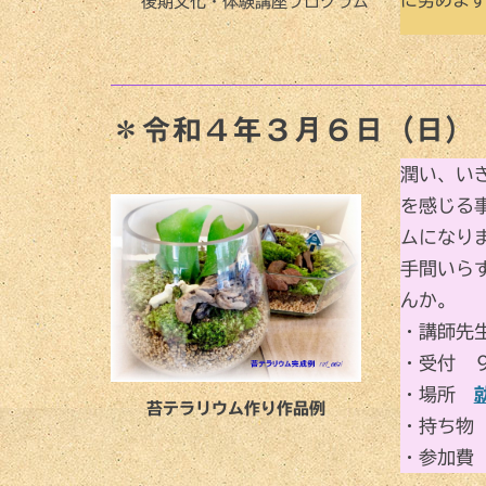
後期文化・体験講座プログラム
＊令和４年３月６日（日）
潤い、い
を感じる
ムになり
手間いら
んか。
・講師先
・受付 
・場所
苔テラリウム作り作品例
・持ち物
・参加費 