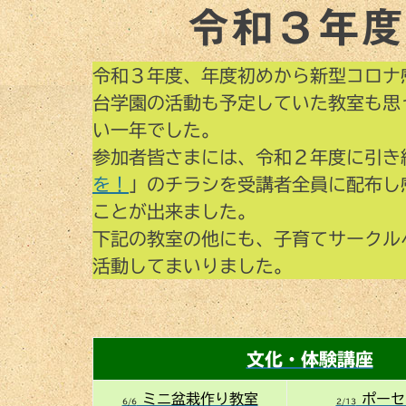
令和３年度
令和３年度、年度初めから新型コロナ
台学園の活動も予定していた教室も思
い一年でした。
参加者皆さまには、令和２年度に引き
を！
」のチラシを受講者全員に配布し
ことが出来ました。
下記の教室の他にも、子育てサークル
活動してまいりました。
文化・体験講座
ミニ盆栽作り教室
ポーセ
6/6
2/13