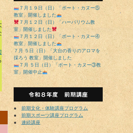
７月１９日（日）「ボート・カヌー⑤
教室」開催しました
７月１２日（日）「ハーバリウム教
大
室」開催しました
な
７月１２日（日）「ボート・カヌー④
教室」開催しました
７月 ５日（日）「大台の香りのアロマを
力
採ろう 教室」開催しました
る
７月 ５日（日）「ボート・カヌー③教
室」開催中止
令和８年度 前期講座
●
前期文化・体験講座プログラム
●
前期スポーツ講座プログラム
●
連続講座