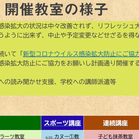
 開催教室の様子
感染拡大の状況は中々改善されず、リフレッシュ
うように出来ず、中止や予定変更などせざるを得
続いて「
新型コロナウイルス感染拡大防止にご協
感染拡大防止にご協力をお願いし計画通り開催す
への読み聞かせ支援、学校ヘの講師派遣等
スポーツ講座
連続講座
ラーツ教室
カヌー①教
子ども抹茶教室
6/20