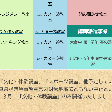
室
レンジメント教室
カヌー②教
読み聞かせ教室
6/27
室
講師派遣事業
ウム作り教室
カヌー③教室
7/4
 ハイキング教室
カヌー④教
大台中 第1学年 春の
7/11
室
カヌー⑤教
川添小 6年生 熊野古
7/18
室
習
、「文化・体験講座」「スポーツ講座」他予定して
重県が緊急事態宣言の対象地域にともない中止と
・３月に「文化・体験講座」のみ開催いたしまし