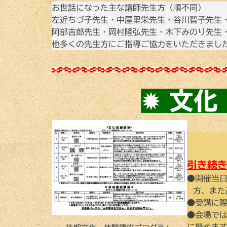
お世話になった主な講師先生方（順不同）
左近ちづ子先生・中屋里栄先生・谷川智子先生
阿部吉郎先生・岡村隆弘先生・木下みのり先生
他多くの先生方にご指導ご協力をいただきまし
✹
文化
引き続
●開催当日
方、また
●受講に
●会場で
に努めま