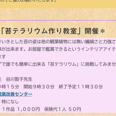
「苔テラリウム作り教室」開催＊
きいきとした苔の姿は他の観葉植物には無い繊細さと力強さ
事が出来ます。お部屋で鑑賞できるというインテリアアイテ
ます
ずで誰でも簡単に出来る「苔テラリウム」に挑戦してみませ
生 谷川智子先生
９時１５分 開始９時３０分 終了予定１１時３０分
就業改善センター
 特になし
１作品 １,０００円 保険代１人 ５０円