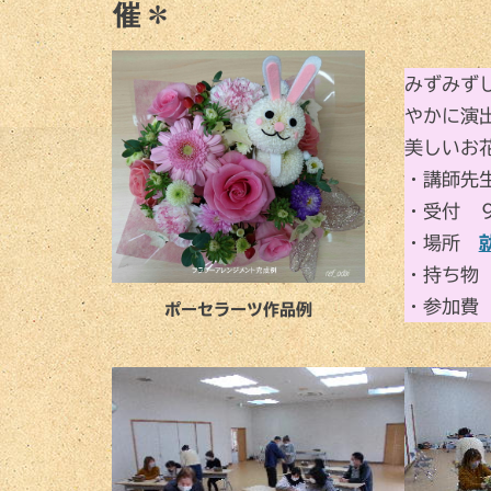
催＊
みずみず
やかに演
美しいお
・講師先
・受付 
・場所
・持ち物
・参加費 
ポーセラーツ作品例