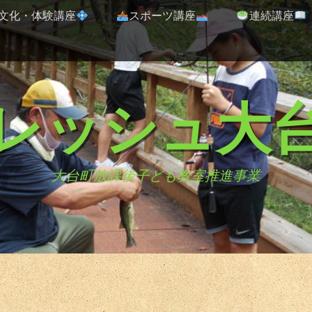
文化・体験講座
スポーツ講座
連続講座
レッシュ大
大台町放課後子ども教室推進事業