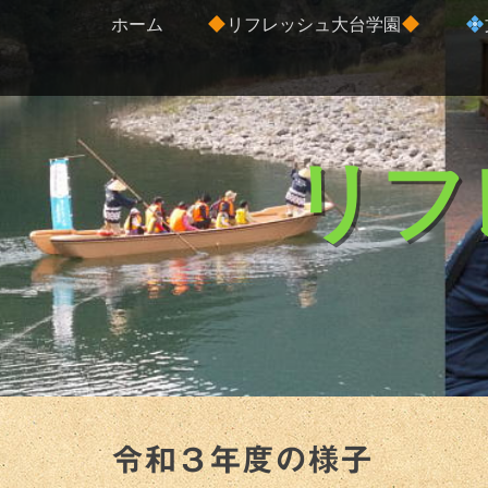
コ
メインメニュー
ホーム
リフレッシュ大台学園
ン
テ
ン
ツ
へ
リフ
ス
キ
ッ
プ
令和３年度の様子