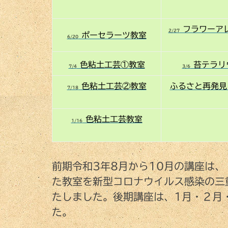
フラワーア
2/27
ポーセラーツ教室
6/20
色粘土工芸①教室
苔テラリ
7/4
3/6
色粘土工芸②教室
ふるさと再発見
7/18
色粘土工芸教室
1/16
前期令和3年8月から10月の講座は
た教室を新型コロナウイルス感染の三
たしました。後期講座は、1月・２月
た。