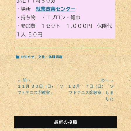
予定１１時３０分
・場所
就業改善センター
・持ち物 ・エプロン・雑巾
・参加費 １セット １,０００円 保険代
１人 ５０円
カ
お知らせ
、
文化・体験講座
テ
ゴ
リ
ー
投
← 前へ
次へ →
前
次
１１月 ３０日（日）「ソ
１２月 ７日（日）「ソ
稿
の
の
フトテニス①教室」
フトテニス②教室」しま
ナ
投
投
した
ビ
稿:
稿:
ゲ
ー
シ
最新の投稿
ョ