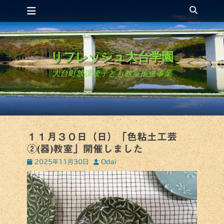
コ
検
メインメニュー
ン
索
テ
ン
ツ
リフレッシュ大台学園
へ
ス
大台町放課後子ども教室推進事業
キ
ッ
プ
１１月３０日（日）「色粘土工芸
②(器)教室」開催しました
投
投
2025年11月30日
Odai
稿
稿
日
者