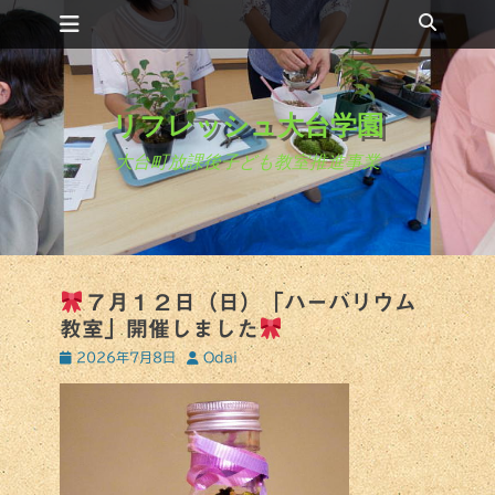
コ
検
メインメニュー
ン
索
テ
ン
ツ
リフレッシュ大台学園
へ
ス
大台町放課後子ども教室推進事業
キ
ッ
プ
７月１２日（日）「ハーバリウム
教室」開催しました
投
投
2026年7月8日
Odai
稿
稿
日
者