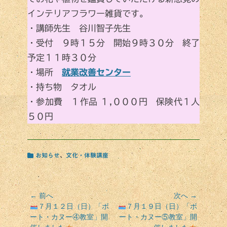
インテリアフラワー雑貨です。
・講師先生 谷川智子先生
・受付 ９時１５分 開始９時３０分 終了
予定１１時３０分
・場所
就業改善センター
・持ち物 タオル
・参加費 １作品 １,０００円 保険代１人
５０円
カ
お知らせ
、
文化・体験講座
テ
ゴ
リ
ー
投
← 前へ
次へ →
前
次
７月１２日（日）「ボ
７月１９日（日）「ボ
稿
の
の
ート・カヌー④教室」開
ート・カヌー⑤教室」開
ナ
投
投