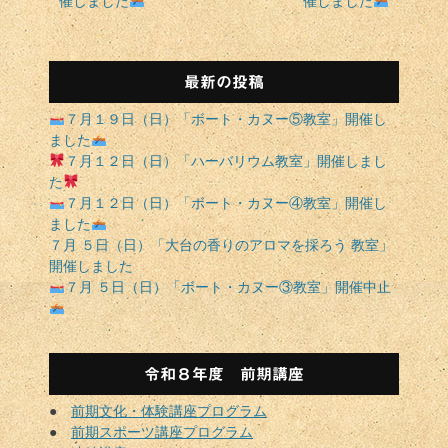
催しました
催しました
ビ
稿:
稿:
ゲ
ー
シ
最新の投稿
ョ
７月１９日（日）「ボート・カヌー⑤教室」開催し
ン
ました
７月１２日（日）「ハーバリウム教室」開催しまし
た
７月１２日（日）「ボート・カヌー④教室」開催し
ました
７月 ５日（日）「大台の香りのアロマを採ろう 教室」
開催しました
７月 ５日（日）「ボート・カヌー③教室」開催中止
令和８年度 前期講座
●
前期文化・体験講座プログラム
●
前期スポーツ講座プログラム