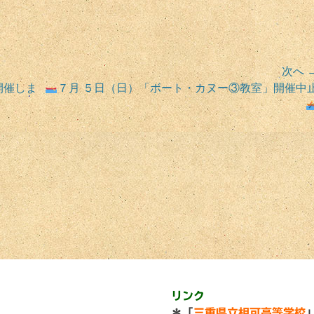
次へ 
次
開催しま
７月 ５日（日）「ボート・カヌー③教室」開催中
の
投
稿:
リンク
＊「
三重県立相可高等学校