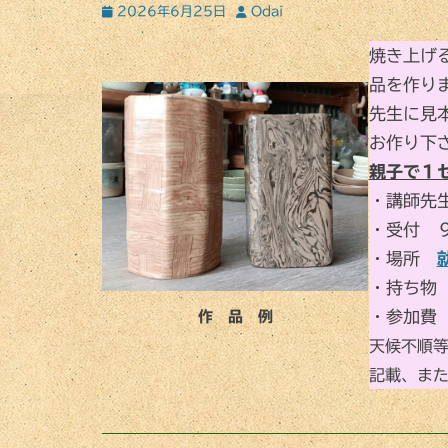
投
投
2026年6月25日
Odai
稿
稿
日
者
焼き上げ
品を作り
先生に見
お作り下
親子で１
・講師先
・受付 
・場所
・持ち物
・参加費
作 品 例
天候不順
記載、ま