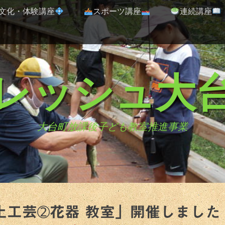
文化・体験講座
スポーツ講座
連続講座
レッシュ大
大台町放課後子ども教室推進事業
土工芸➁花器 教室」開催しました