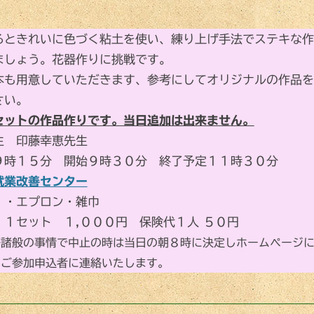
るときれいに色づく粘土を使い、練り上げ手法でステキな作
ましょう。花器作りに挑戦です。
本も用意していただきます、参考にしてオリジナルの作品を
さい。
セットの作品作りです。当日追加は出来ません。
生 印藤幸恵先生
９時１５分 開始９時３０分 終了予定１１時３０分
就業改善センター
 ・エプロン・雑巾
 １セット １,０００円 保険代１人 ５０円
等諸般の事情で中止の時は当日の朝８時に決定しホームページ
たご参加申込者に連絡いたします。