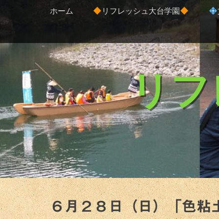
コ
メインメニュー
ホーム
リフレッシュ大台学園
ン
テ
ン
ツ
へ
リフ
ス
キ
ッ
プ
６月２８日（日）「色粘