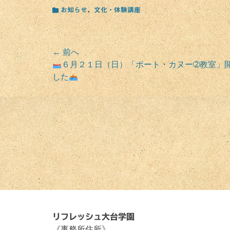
カ
お知らせ
、
文化・体験講座
テ
ゴ
リ
ー
投
← 前へ
前
６月２１日（日）「ボート・カヌー➁教室」
稿
の
した
ナ
投
稿:
ビ
ゲ
ー
シ
ョ
ン
リフレッシュ大台学園
《事務所住所》