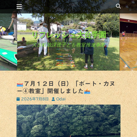
コ
検
メインメニュー
ン
索
テ
ン
ツ
リフレッシュ大台学園
へ
ス
大台町放課後子ども教室推進事業
キ
ッ
プ
７月１２日（日）「ボート・カヌ
ー④教室」開催しました
投
投
2026年7月8日
Odai
稿
稿
日
者