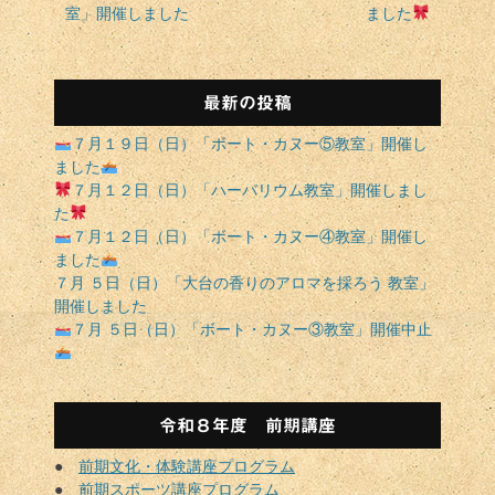
投
投
室」開催しました
ました
ビ
稿:
稿:
ゲ
ー
シ
最新の投稿
ョ
７月１９日（日）「ボート・カヌー⑤教室」開催し
ン
ました
７月１２日（日）「ハーバリウム教室」開催しまし
た
７月１２日（日）「ボート・カヌー④教室」開催し
ました
７月 ５日（日）「大台の香りのアロマを採ろう 教室」
開催しました
７月 ５日（日）「ボート・カヌー③教室」開催中止
令和８年度 前期講座
●
前期文化・体験講座プログラム
●
前期スポーツ講座プログラム