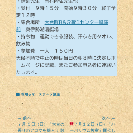
・講師先生 岡村隆弘先生他
・受付 ９時１５分 開始９時３０分 終了予
定１２時
・集合場所
大台町B&G海洋センター艇庫
前
奥伊勢湖漕艇場
・持ち物 運動できる服装、汗ふき用タオル、
飲み物
・参加費 一人 １５０円
天候不順で中止の時は当日の朝８時に決定しホ
ームページに記載、またご参加申込者に連絡い
たします。
カ
お知らせ
、
スポーツ講座
テ
ゴ
リ
ー
投
← 前へ
次へ →
前
次
７月 ５日（日）「大台の
７月１２日（日）「ハ
稿
の
の
香りのアロマを採ろう 教
ーバリウム教室」開催し
ナ